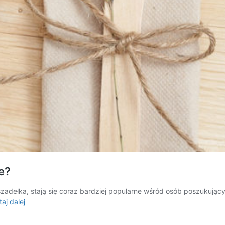
e?
mieszadełka, stają się coraz bardziej popularne wśród osób poszukuj
Sztućce
aj dalej
drewniane-
jak