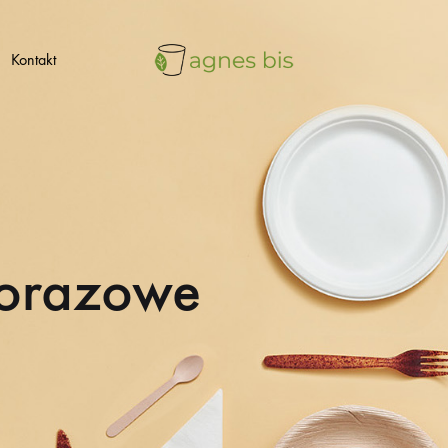
Kontakt
ekologiczne
agnes
opakowania
jednorazowe
bis
norazowe