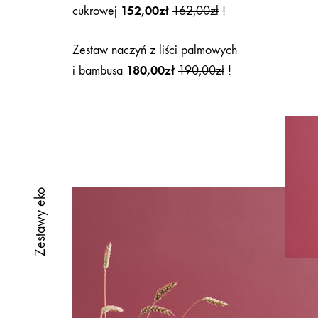
152,00
zł
cukrowej
162,00
zł
!
Zestaw naczyń z liści palmowych
180,00
zł
i bambusa
190,00
zł
!
Zestawy eko