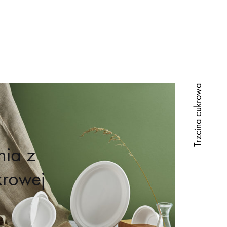
Trzcina cukrowa
nia z
krowej