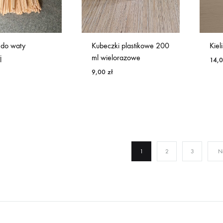
 do waty
Kubeczki plastikowe 200
Kiel
j
ml wielorazowe
14,
9,00
zł
1
2
3
N