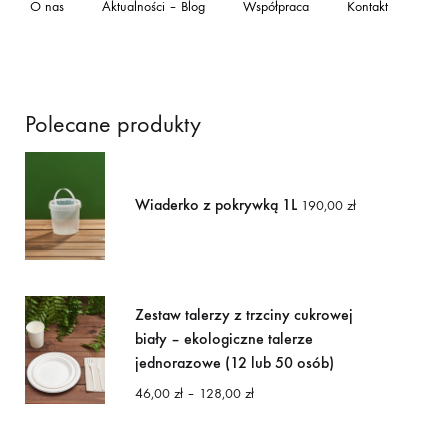
O nas
Aktualności – Blog
Współpraca
Kontakt
Polecane produkty
Wiaderko z pokrywką 1L
190,00
zł
Zestaw talerzy z trzciny cukrowej
biały – ekologiczne talerze
jednorazowe (12 lub 50 osób)
Zakres
46,00
zł
–
128,00
zł
cen:
od