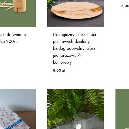
8,0
zki drewniane
Ekologiczny talerz z liści
łce 200szt
palmowych dzielony –
biodegradowalny talerz
jednorazowy 7-
komorowy
8,00
zł