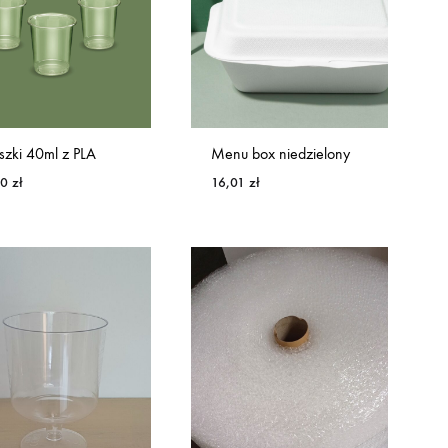
iszki 40ml z PLA
Menu box niedzielony
40
zł
16,01
zł