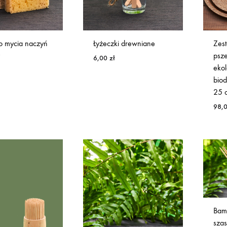
o mycia naczyń
Łyżeczki drewniane
Zes
psz
6,00
zł
ekol
bio
25 
98,
Bam
sza