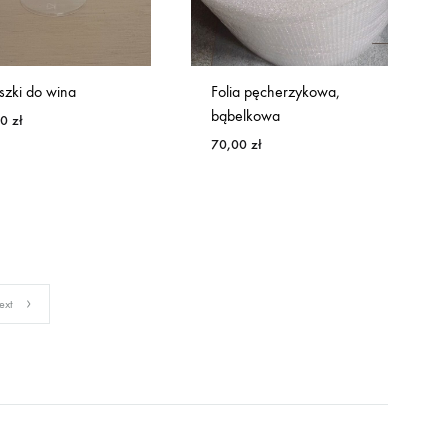
iszki do wina
Folia pęcherzykowa,
bąbelkowa
00
zł
70,00
zł
ext