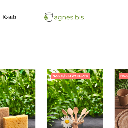
Kontakt
agnes
ekologiczne
bis
opakowania
jednorazowe
NAJCZĘŚCIEJ WYBIERANE
NAJC