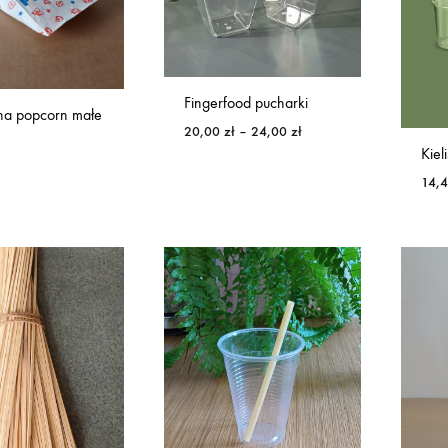
Fingerfood pucharki
 na popcorn małe
Zakres
20,00
zł
–
24,00
zł
cen:
Kiel
od
14,
20,00 zł
do
24,00 zł