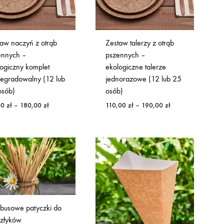
taw naczyń z otrąb
Zestaw talerzy z otrąb
ennych –
pszennych –
ogiczny komplet
ekologiczne talerze
degradowalny (12 lub
jednorazowe (12 lub 25
osób)
osób)
Zakres
Zakres
00
zł
–
180,00
zł
110,00
zł
–
190,00
zł
cen:
cen:
od
od
98,00 zł
110,00 zł
do
do
180,00 zł
190,00 zł
busowe patyczki do
szłyków