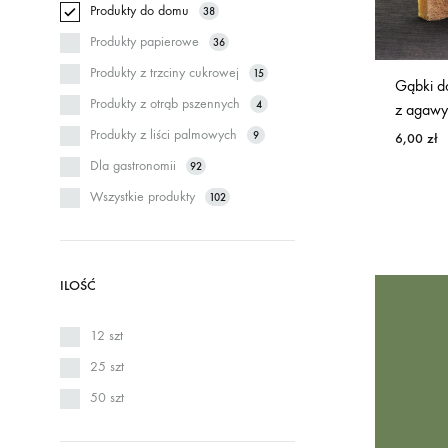
Produkty do domu
38
Produkty papierowe
36
Produkty z trzciny cukrowej
15
Gąbki d
Produkty z otrąb pszennych
4
z agawy
Produkty z liści palmowych
9
6,00
zł
Dla gastronomii
92
Wszystkie produkty
102
ILOŚĆ
12 szt
25 szt
50 szt