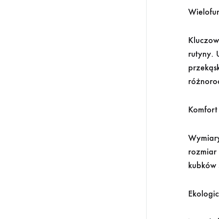
Wielofu
Kluczow
rutyny. 
przekąsk
różnorod
Komfort
Wymiary
rozmiar
kubków 
Ekologi