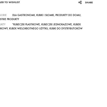
ADD TO WISHLIST
SHARE
GORIE
DLA GASTRONOMII
,
KUBKI I SŁOMKI
,
PRODUKTY DO DOMU
,
STKIE PRODUKTY
UKTY
"KUBECZKI PLASTIKOWE
,
KUBECZKI JEDNORAZOWE
,
KUBEK
TIKOWY
,
KUBEK WIELOKROTNEGO UŻYTKU
,
KUBKI DO DYSTRYBUTORÓW