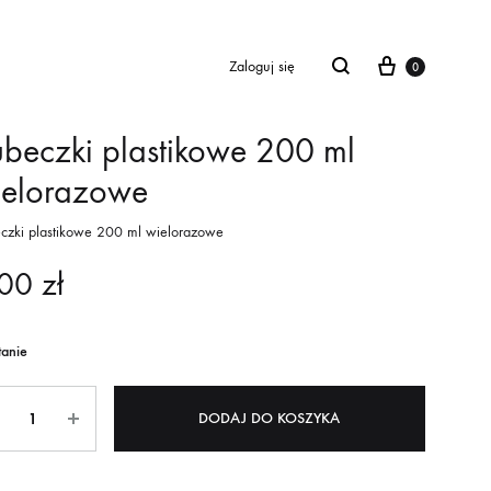
Cart
Zaloguj się
0
beczki plastikowe 200 ml
ielorazowe
czki plastikowe 200 ml wielorazowe
,00
zł
tanie
ntity
DODAJ DO KOSZYKA