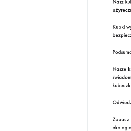
Nasz ku
użytecz
Kubki wy
bezpiec
Podsum
Nasze
k
świadom
kubeczki
Odwied
Zobacz 
ekologi