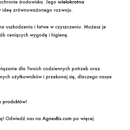
ochronie środowiska. Jego
wielokrotna
ę w ideę zrównoważonego rozwoju.
 na uszkodzenia i łatwe w czyszczeniu. Możesz je
ób ceniących wygodę i higienę.
iązanie dla Twoich codziennych potrzeb oraz
ych użytkowników i przekonaj się, dlaczego nasze
h produktów
!
wą! Odwiedź nas na
AgnesBis.com
po więcej