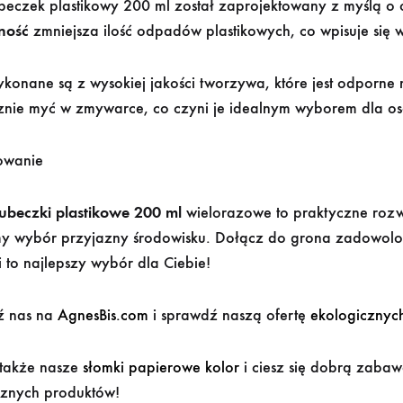
beczek plastikowy 200 ml został zaprojektowany z myślą o 
ność
zmniejsza ilość odpadów plastikowych, co wpisuje si
konane są z wysokiej jakości tworzywa, które jest odporne
znie myć w zmywarce, co czyni je idealnym wyborem dla os
owanie
ubeczki plastikowe 200 ml
wielorazowe to praktyczne rozw
y wybór przyjazny środowisku. Dołącz do grona zadowolon
 to najlepszy wybór dla Ciebie!
ź nas na
AgnesBis.com
i sprawdź naszą ofertę
ekologicznyc
także nasze
słomki papierowe kolor
i ciesz się dobrą zaba
cznych produktów!