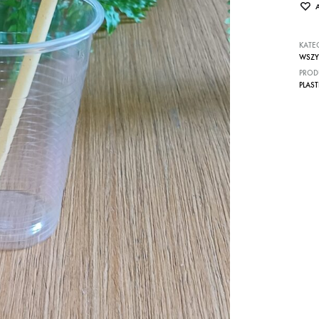
KATE
WSZY
PROD
PLAS