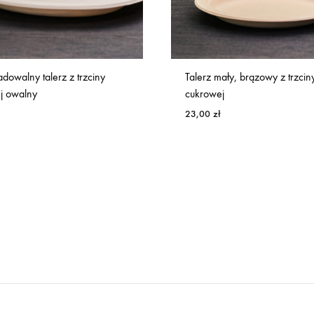
dowalny talerz z trzciny
Talerz mały, brązowy z trzcin
j owalny
cukrowej
23,00
zł