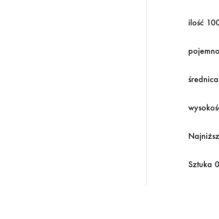
ilość 10
pojemno
średnic
wysokoś
Najniższ
Sztuka 0