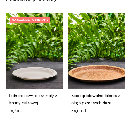
NAJCZĘŚCIEJ WYBIERANE
Jednorazowy talerz mały z
Biodegradowalne talerze z
trzciny cukrowej
otrąb pszennych duże
18,60
zł
68,00
zł