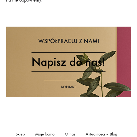
WSPÓŁPRACUJ Z NAMI
Napisz do nas!
KONTAKT
Sklep
Moje konto
O nas
Aktualności – Blog