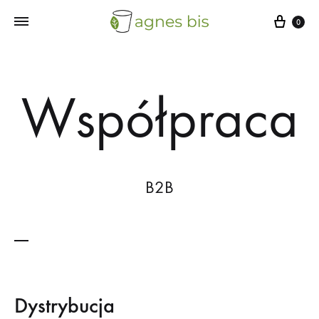
Cart
0
Współpraca
B2B
Dystrybucja