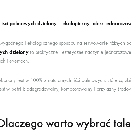
z liści palmowych dzielony – ekologiczny talerz jednora
wygodnego i ekologicznego sposobu na serwowanie różnych p
ch dzielony
to praktyczne i estetyczne naczynie jednorazowe
ach i eventach.
ykonany jest w 100% z naturalnych liści palmowych, które są zb
jest w pełni biodegradowalny, kompostowalny i przyjazny środow
laczego warto wybrać taler