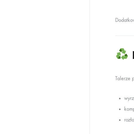
Dodatkow
E
Talerze 
wyrz
kom
rozł