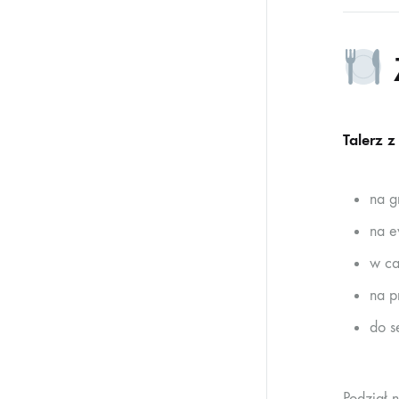
Talerz z
na g
na e
w ca
na p
do s
Podział 