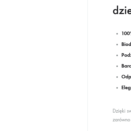
dzi
100
Bio
Podz
Bar
Odp
Eleg
Dzięki sw
zarówno 