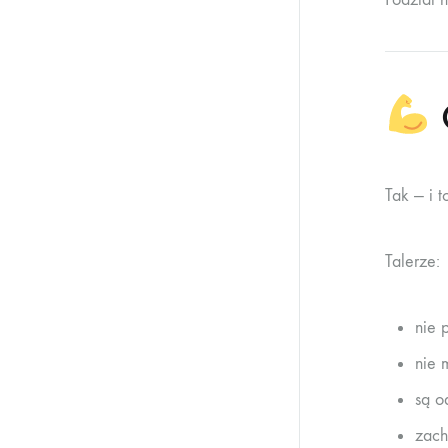
C
Tak — i t
Talerze:
nie 
nie 
są o
zach