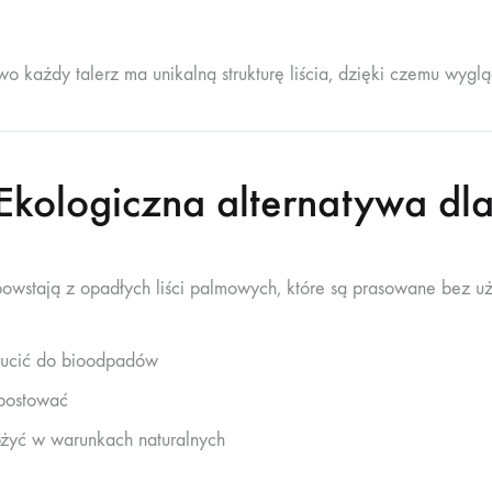
o każdy talerz ma unikalną strukturę liścia, dzięki czemu wyglą
kologiczna alternatywa dla
powstają z opadłych liści palmowych, które są prasowane bez uż
ucić do bioodpadów
postować
ożyć w warunkach naturalnych