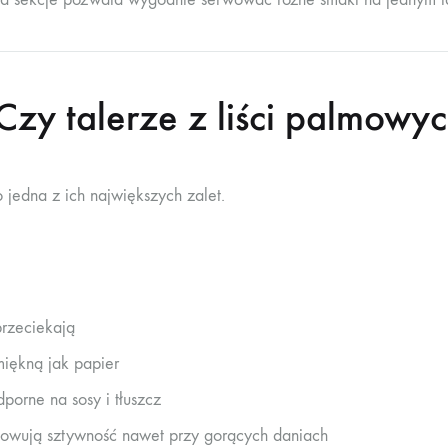
zy talerze z liści palmowyc
o jedna z ich największych zalet.
przeciekają
miękną jak papier
dporne na sosy i tłuszcz
owują sztywność nawet przy gorących daniach