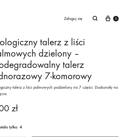
Cart
Zaloguj się
0
ologiczny talerz z liści
almowych dzielony –
odegradowalny talerz
ednorazowy 7-komorowy
ogiczny talerz z liści palmowych podzielony na 7 części. Doskonały na
ęcia.
,00
zł
tało tylko: 4