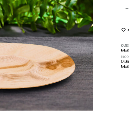
Qua
KATE
PALM
PROD
TALE
PALM