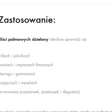
Zastosowanie:
 liści palmowych dzielony
idealnie sprawdzi się:
rillach i piknikach
ventach i imprezach firmowych
teringu i gastronomii
rzyjęciach i weselach
erwowania przystawek, przekąsek i degustacji
na sekcje pozwala wygodnie serwować różne smaki na jednym ta