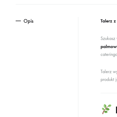
Opis
Talerz 
Szukasz 
palmowy
catering
Talerz w
produkt 
D