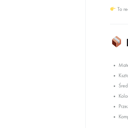
To re
Mate
Kszta
Śred
Kolo
Prze
Komp