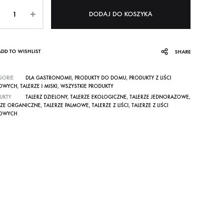
ntity
DODAJ DO KOSZYKA
ADD TO WISHLIST
SHARE
GORIE
DLA GASTRONOMII
,
PRODUKTY DO DOMU
,
PRODUKTY Z LIŚCI
OWYCH
,
TALERZE I MISKI
,
WSZYSTKIE PRODUKTY
UKTY
TALERZ DZIELONY
,
TALERZE EKOLOGICZNE
,
TALERZE JEDNORAZOWE
,
RZE ORGANICZNE
,
TALERZE PALMOWE
,
TALERZE Z LIŚCI
,
TALERZE Z LIŚCI
OWYCH