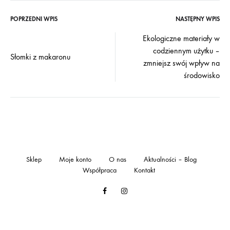
POPRZEDNI WPIS
NASTĘPNY WPIS
Post
Ekologiczne materiały w
codziennym użytku –
navigation
Słomki z makaronu
zmniejsz swój wpływ na
środowisko
Sklep
Moje konto
O nas
Aktualności – Blog
Współpraca
Kontakt
Facebook
Instagram