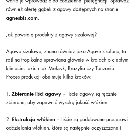
warto je wprowadzić do codziennej pielęgnacji. Sprawdź
sizalowej
również ofertę gąbek z agawy dostępnych na stronie
–
agnesbis.com.
naturalny
Jak powstają produkty z agawy sizalowej?
wybór
Agawa sizalowa, znana również jako Agave sisalana, to
dla
roślina tropikalna uprawiana głównie w krajach o ciepłym
klimacie, takich jak Meksyk, Brazylia czy Tanzania.
Twojej
Proces produkcji obejmuje kilka kroków:
skóry
Zbieranie liści agawy
1.
– liście agawy są ręcznie
zbierane, aby zapewnić wysoką jakość włókien.
7
STYCZNIA
Ekstrakcja włókien
2.
– liście są poddawane procesowi
2025
oddzielania włókien, które są następnie oczyszczane i