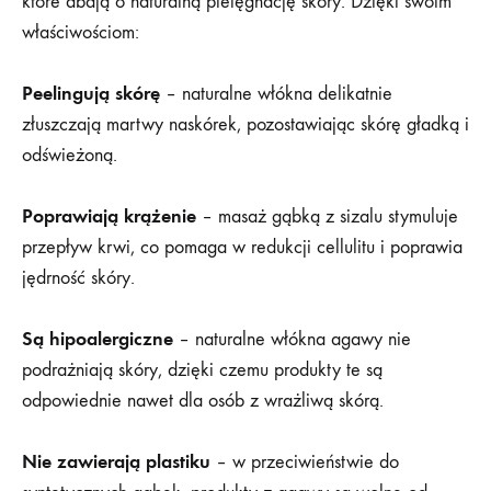
które dbają o naturalną pielęgnację skóry. Dzięki swoim
właściwościom:
Peelingują skórę
– naturalne włókna delikatnie
złuszczają martwy naskórek, pozostawiając skórę gładką i
odświeżoną.
Poprawiają krążenie
– masaż gąbką z sizalu stymuluje
przepływ krwi, co pomaga w redukcji cellulitu i poprawia
jędrność skóry.
Są hipoalergiczne
– naturalne włókna agawy nie
podrażniają skóry, dzięki czemu produkty te są
odpowiednie nawet dla osób z wrażliwą skórą.
Nie zawierają plastiku
– w przeciwieństwie do