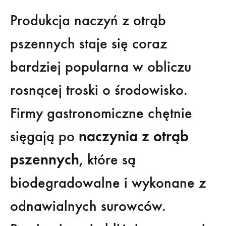
Naczynia
Produkcja naczyń z otrąb
z
pszennych staje się coraz
Otrąb
bardziej popularna w obliczu
Pszennych:
rosnącej troski o środowisko.
Proces
Firmy gastronomiczne chętnie
Produkcji
sięgają po
naczynia z otrąb
Krok
pszennych
, które są
Po
biodegradowalne i wykonane z
Kroku
odnawialnych surowców.