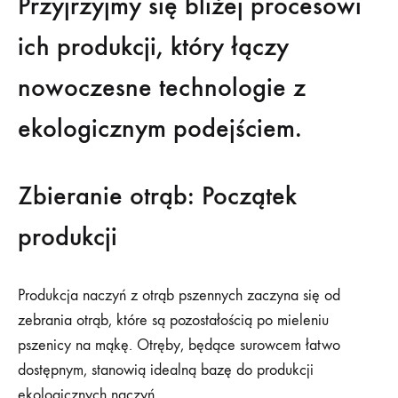
Przyjrzyjmy się bliżej procesowi
4
KWIETNIA
ich produkcji, który łączy
2024
nowoczesne technologie z
ekologicznym podejściem.
Zbieranie otrąb: Początek
produkcji
Produkcja naczyń z otrąb pszennych zaczyna się od
zebrania otrąb, które są pozostałością po mieleniu
pszenicy na mąkę. Otręby, będące surowcem łatwo
dostępnym, stanowią idealną bazę do produkcji
ekologicznych naczyń.