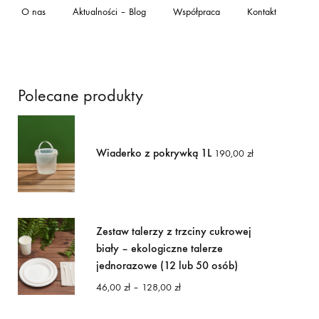
O nas
Aktualności – Blog
Współpraca
Kontakt
Polecane produkty
Wiaderko z pokrywką 1L
190,00
zł
Zestaw talerzy z trzciny cukrowej
biały – ekologiczne talerze
jednorazowe (12 lub 50 osób)
Zakres
46,00
zł
–
128,00
zł
cen:
od