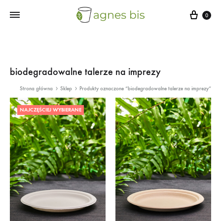
Cart
0
biodegradowalne talerze na imprezy
Strona główna
Sklep
Produkty oznaczone “biodegradowalne talerze na imprezy”
NAJCZĘŚCIEJ WYBIERANE