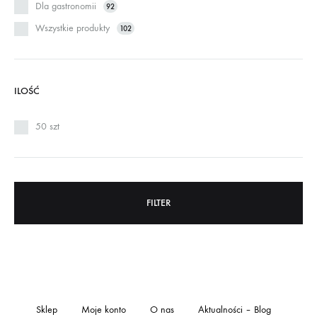
Dla gastronomii
92
Wszystkie produkty
102
ILOŚĆ
50 szt
FILTER
Sklep
Moje konto
O nas
Aktualności – Blog