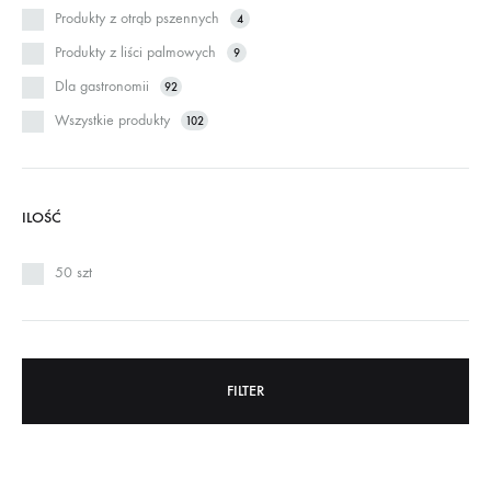
Produkty z otrąb pszennych
4
Produkty z liści palmowych
9
Dla gastronomii
92
Wszystkie produkty
102
ILOŚĆ
50 szt
FILTER