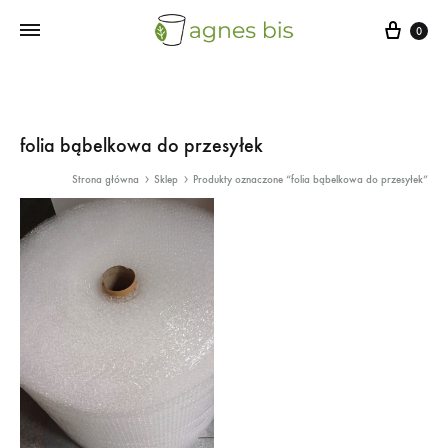
Cart
0
folia bąbelkowa do przesyłek
Strona główna
Sklep
Produkty oznaczone “folia bąbelkowa do przesyłek”