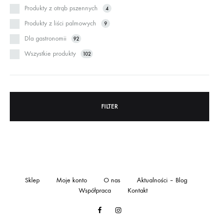
Produkty z otrąb pszennych
4
Produkty z liści palmowych
9
Dla gastronomii
92
Wszystkie produkty
102
FILTER
Sklep
Moje konto
O nas
Aktualności – Blog
Współpraca
Kontakt
Facebook
Instagram