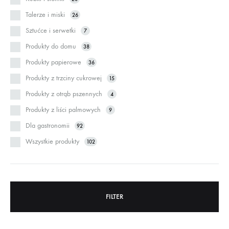
Talerze i miski
26
Sztućce i serwetki
7
Produkty do domu
38
Produkty papierowe
36
Produkty z trzciny cukrowej
15
Produkty z otrąb pszennych
4
Produkty z liści palmowych
9
Dla gastronomii
92
Wszystkie produkty
102
FILTER