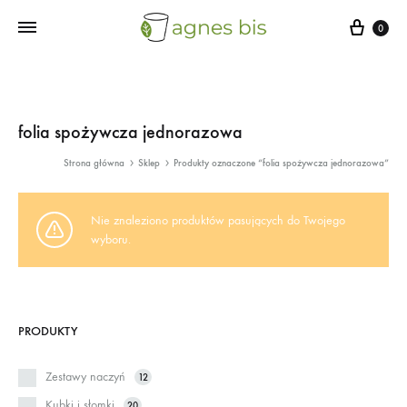
Cart
0
folia spożywcza jednorazowa
Strona główna
Sklep
Produkty oznaczone “folia spożywcza jednorazowa”
Nie znaleziono produktów pasujących do Twojego
wyboru.
PRODUKTY
Zestawy naczyń
12
Kubki i słomki
20