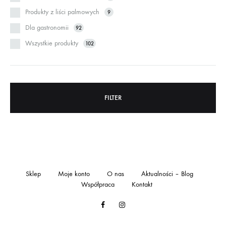
Produkty z liści palmowych
9
Dla gastronomii
92
Wszystkie produkty
102
FILTER
Sklep
Moje konto
O nas
Aktualności – Blog
Współpraca
Kontakt
Facebook
Instagram