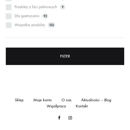
Produkty z liści palmowych
9
Dla gastronomii
92
Wszystkie produkty
102
FILTER
Sklep
Moje konto
O nas
Aktualności – Blog
Współpraca
Kontakt
Facebook
Instagram