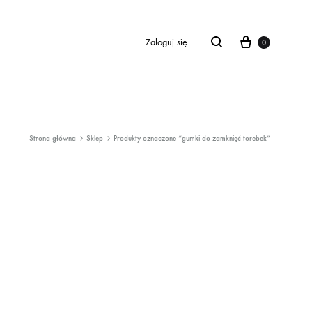
Cart
Zaloguj się
0
Strona główna
Sklep
Produkty oznaczone “gumki do zamknięć torebek”