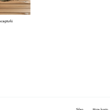
cepturki
Sklep
Moje konto