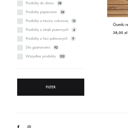
Produkty do domu
38
Produkty papierowe
36
Produkty z trzciny cukrowej
15
Gumki re
Produkty z otrąb pszennych
4
38,00
zł
Produkty z liści palmowych
9
Dla gastronomii
92
Wszystkie produkty
102
FILTER
Facebook
Instagram