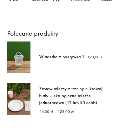
Polecane produkty
Wiaderko z pokrywką 1L
190,00
zł
Zestaw talerzy z trzciny cukrowej
biały – ekologiczne talerze
jednorazowe (12 lub 50 osób)
Zakres
46,00
zł
–
128,00
zł
cen:
od
46,00 zł