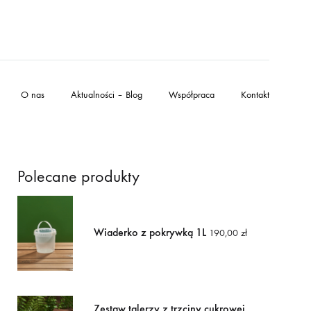
O nas
Aktualności – Blog
Współpraca
Kontakt
Polecane produkty
Wiaderko z pokrywką 1L
190,00
zł
Zestaw talerzy z trzciny cukrowej