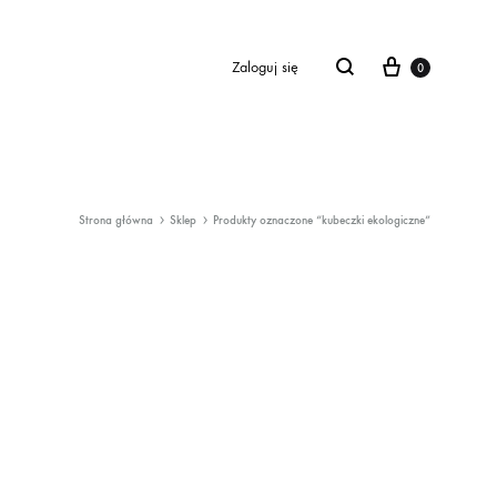
Cart
Zaloguj się
0
Strona główna
Sklep
Produkty oznaczone “kubeczki ekologiczne”