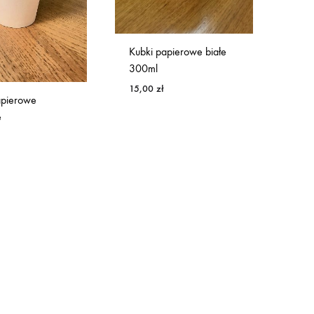
Kubki papierowe białe
300ml
15,00
zł
apierowe
e