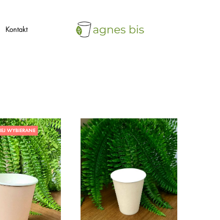
Kontakt
agnes
ekologiczne
bis
opakowania
jednorazowe
IEJ WYBIERANE