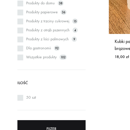
Produkty do domu
38
Produkty papierowe
36
Produkty z trzciny cukrowej
15
Produkty z otrąb pszennych
4
Produkty z liści palmowych
9
Kubki p
Dla gastronomii
brązow
92
18,00
zł
Wszystkie produkty
102
ILOŚĆ
50 szt
FILTER