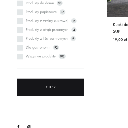
Produkty do domu
38
Produkty papierowe
36
Produkty z trzciny cukrowej
15
Kubki do
Produkty z otrąb pszennych
4
SUP
Produkty z liści palmowych
9
19,00
zł
Dla gastronomii
92
Wszystkie produkty
102
FILTER
Facebook
Instagram