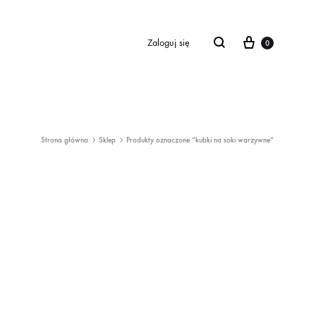
Cart
Zaloguj się
0
Strona główna
Sklep
Produkty oznaczone “kubki na soki warzywne”