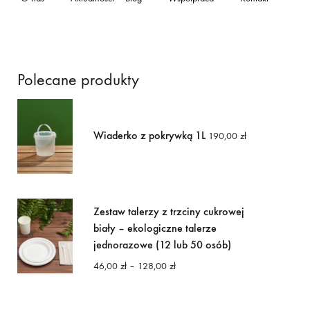
Polecane produkty
Wiaderko z pokrywką 1L
190,00
zł
Zestaw talerzy z trzciny cukrowej
biały – ekologiczne talerze
jednorazowe (12 lub 50 osób)
Zakres
46,00
zł
–
128,00
zł
cen:
od
46,00 zł