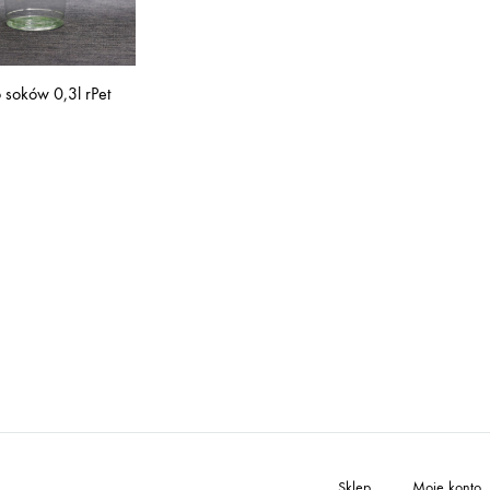
 soków 0,3l rPet
Sklep
Moje konto