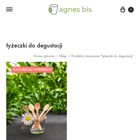
Cart
0
łyżeczki do degustacji
Strona główna
Sklep
Produkty oznaczone “łyżeczki do degustacji”
NAJCZĘŚCIEJ WYBIERANE