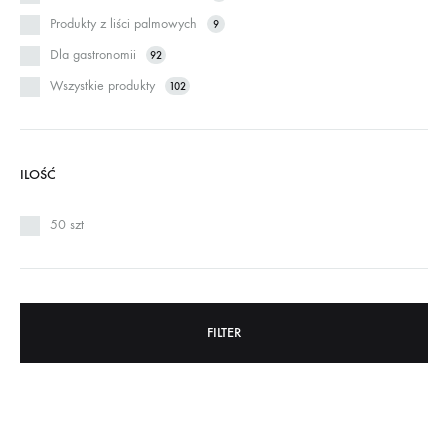
Produkty z liści palmowych
9
Dla gastronomii
92
Wszystkie produkty
102
ILOŚĆ
50 szt
FILTER