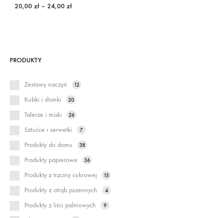
Zakres
20,00
zł
–
24,00
zł
cen:
od
20,00 zł
do
24,00 zł
PRODUKTY
Zestawy naczyń
12
Kubki i słomki
20
Talerze i miski
26
Sztućce i serwetki
7
Produkty do domu
38
Produkty papierowe
36
Produkty z trzciny cukrowej
15
Produkty z otrąb pszennych
4
Produkty z liści palmowych
9