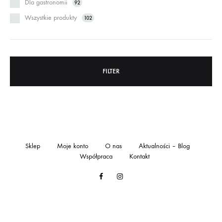
Dla gastronomii
92
Wszystkie produkty
102
FILTER
Sklep
Moje konto
O nas
Aktualności – Blog
Współpraca
Kontakt
Facebook
Instagram