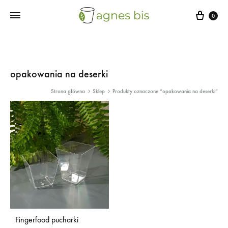
Cart
0
opakowania na deserki
Strona główna
Sklep
Produkty oznaczone “opakowania na deserki”
Fingerfood pucharki