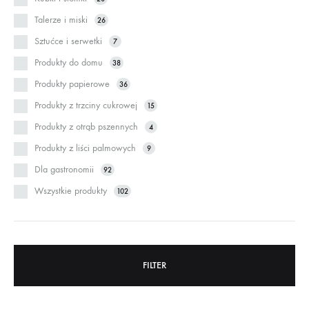
Talerze i miski
26
Sztućce i serwetki
7
Produkty do domu
38
Produkty papierowe
36
Produkty z trzciny cukrowej
15
Produkty z otrąb pszennych
4
Produkty z liści palmowych
9
Dla gastronomii
92
Wszystkie produkty
102
FILTER