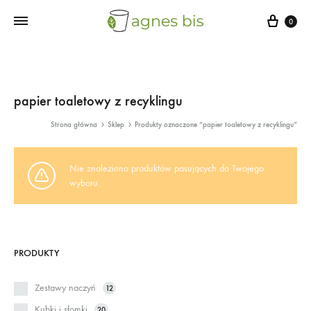
Cart
0
papier toaletowy z recyklingu
Strona główna
Sklep
Produkty oznaczone “papier toaletowy z recyklingu”
Nie znaleziono produktów pasujących do Twojego
wyboru.
PRODUKTY
Zestawy naczyń
12
Kubki i słomki
20