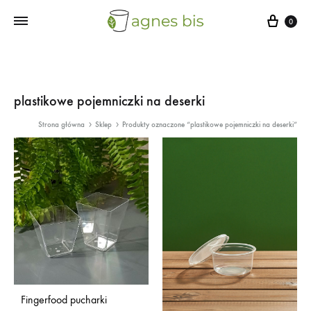
Cart
0
plastikowe pojemniczki na deserki
Strona główna
Sklep
Produkty oznaczone “plastikowe pojemniczki na deserki”
Fingerfood pucharki