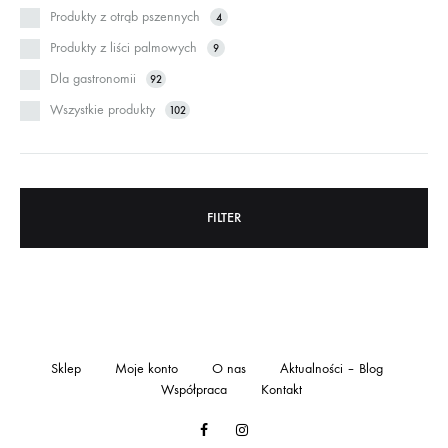
Produkty z otrąb pszennych
4
Produkty z liści palmowych
9
Dla gastronomii
92
Wszystkie produkty
102
FILTER
Sklep
Moje konto
O nas
Aktualności – Blog
Współpraca
Kontakt
Facebook
Instagram