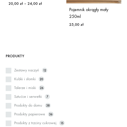
Zakres
20,00
zł
–
24,00
zł
cen:
Pojemnik okrągły mały
od
250ml
20,00 zł
25,00
zł
do
24,00 zł
PRODUKTY
Zestawy naczyń
12
Kubki i słomki
20
Talerze i miski
26
Sztućce i serwetki
7
Produkty do domu
38
Produkty papierowe
36
Produkty z trzciny cukrowej
15