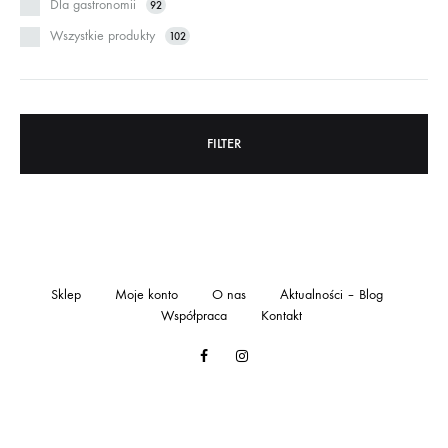
Dla gastronomii
92
Wszystkie produkty
102
FILTER
Sklep
Moje konto
O nas
Aktualności – Blog
Współpraca
Kontakt
Facebook
Instagram