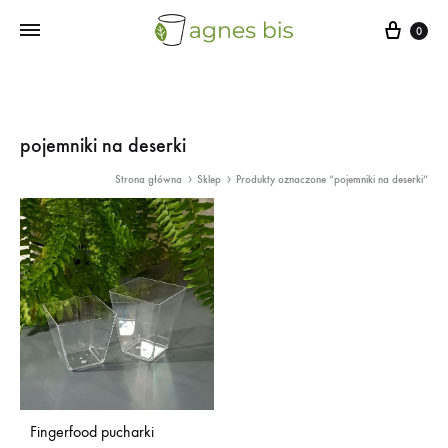
Cart
0
pojemniki na deserki
Strona główna
Sklep
Produkty oznaczone “pojemniki na deserki”
Fingerfood pucharki