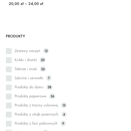
Zakres
20,00
zł
–
24,00
zł
cen:
od
20,00 zł
do
24,00 zł
PRODUKTY
Zestawy naczyń
12
Kubki i słomki
20
Talerze i miski
26
Sztućce i serwetki
7
Produkty do domu
38
Produkty papierowe
36
Produkty z trzciny cukrowej
15
Produkty z otrąb pszennych
4
Produkty z liści palmowych
9