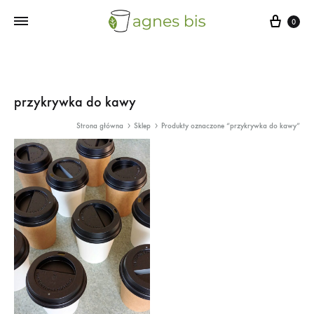
Cart
0
przykrywka do kawy
Strona główna
Sklep
Produkty oznaczone “przykrywka do kawy”