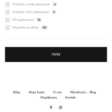
Produkty z otrąb pszennych
4
Produkty z liści palmowych
9
Dla gastronomii
92
Wszystkie produkty
102
FILTER
Sklep
Moje konto
O nas
Aktualności – Blog
Współpraca
Kontakt
Facebook
Instagram