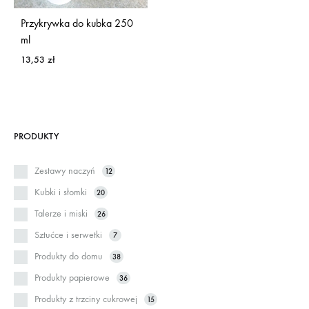
Przykrywka do kubka 250
ml
13,53
zł
PRODUKTY
Zestawy naczyń
12
Kubki i słomki
20
Talerze i miski
26
Sztućce i serwetki
7
Produkty do domu
38
Produkty papierowe
36
Produkty z trzciny cukrowej
15