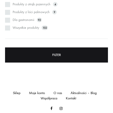
Produkty z otrąb pszennych
4
Produkty z liści palmowych
9
Dla gastronomii
92
Wszystkie produkty
102
FILTER
Sklep
Moje konto
O nas
Aktualności – Blog
Współpraca
Kontakt
Facebook
Instagram