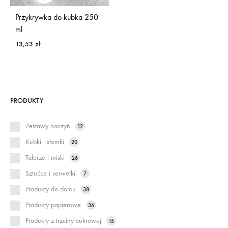
Przykrywka do kubka 250
ml
13,53
zł
PRODUKTY
Zestawy naczyń
12
Kubki i słomki
20
Talerze i miski
26
Sztućce i serwetki
7
Produkty do domu
38
Produkty papierowe
36
Produkty z trzciny cukrowej
15