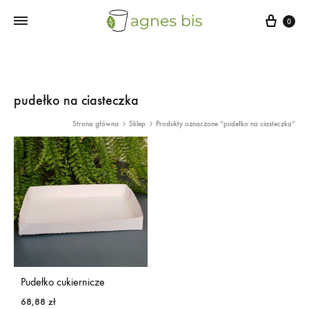
Cart
0
pudełko na ciasteczka
Strona główna
Sklep
Produkty oznaczone “pudełko na ciasteczka”
Pudełko cukiernicze
68,88
zł