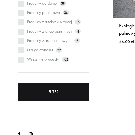
Produkty do domu
38
Produkty papierowe
36
Produkty z trzciny cukrowej
15
Ekologicz
Produkty z otrąb pszennych
4
palmowy
Produkty z liści palmowych
9
46,00
zł
Dla gastronomii
92
Wszystkie produkty
102
FILTER
Facebook
Instagram