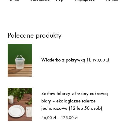
Polecane produkty
Wiaderko z pokrywką 1L
190,00
zł
Zestaw talerzy z trzciny cukrowej
biały – ekologiczne talerze
jednorazowe (12 lub 50 osób)
Zakres
46,00
zł
–
128,00
zł
cen:
od
46,00 zł