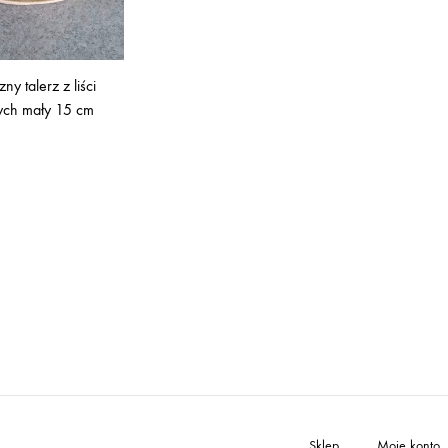
ny talerz z liści
ch mały 15 cm
Sklep
Moje konto