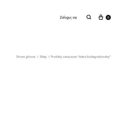
Cart
Zaloguj się
0
Strona główna
Sklep
Produkty oznaczone “talerz biodegradowalny”