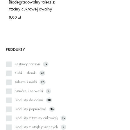
Biodegradowalny talerz z
trzciny cukrowej owalny
8,00
zł
PRODUKTY
Zestawy naczyń
12
Kubki i słomki
20
Talerze i miski
26
Sztućce i serwetki
7
Produkty do domu
38
Produkty papierowe
36
Produkty z trzciny cukrowej
15
Produkty z otrąb pszennych
4