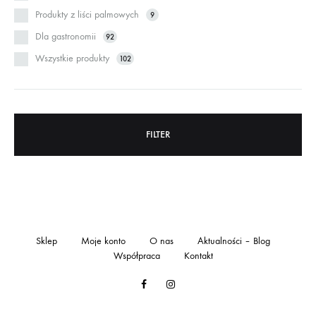
Produkty z liści palmowych
9
Dla gastronomii
92
Wszystkie produkty
102
FILTER
Sklep
Moje konto
O nas
Aktualności – Blog
Współpraca
Kontakt
Facebook
Instagram