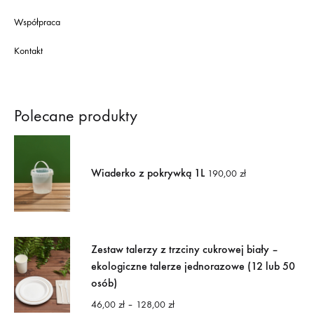
Współpraca
Kontakt
Polecane produkty
Wiaderko z pokrywką 1L
190,00
zł
Zestaw talerzy z trzciny cukrowej biały –
ekologiczne talerze jednorazowe (12 lub 50
osób)
Zakres
46,00
zł
–
128,00
zł