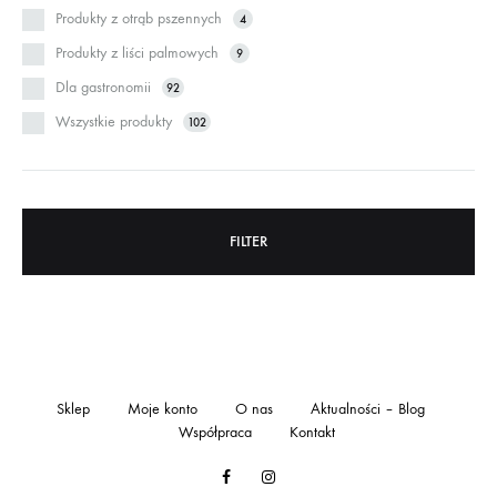
Produkty z otrąb pszennych
4
Produkty z liści palmowych
9
Dla gastronomii
92
Wszystkie produkty
102
FILTER
Sklep
Moje konto
O nas
Aktualności – Blog
Współpraca
Kontakt
Facebook
Instagram