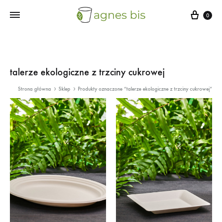
Cart
0
talerze ekologiczne z trzciny cukrowej
Strona główna
Sklep
Produkty oznaczone “talerze ekologiczne z trzciny cukrowej”