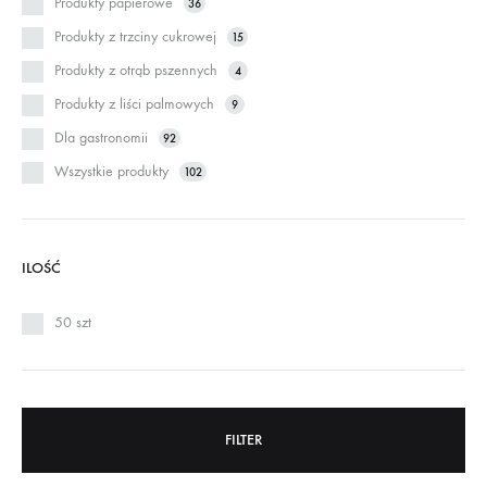
Produkty papierowe
36
Produkty z trzciny cukrowej
15
Produkty z otrąb pszennych
4
Produkty z liści palmowych
9
Dla gastronomii
92
Wszystkie produkty
102
ILOŚĆ
50 szt
FILTER