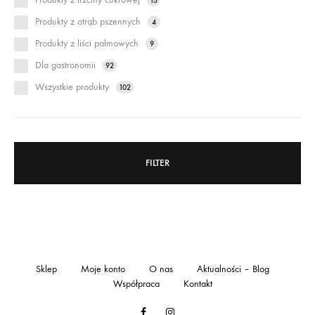
15
Produkty z otrąb pszennych
4
Produkty z liści palmowych
9
Dla gastronomii
92
Wszystkie produkty
102
FILTER
Sklep
Moje konto
O nas
Aktualności – Blog
Współpraca
Kontakt
Facebook
Instagram