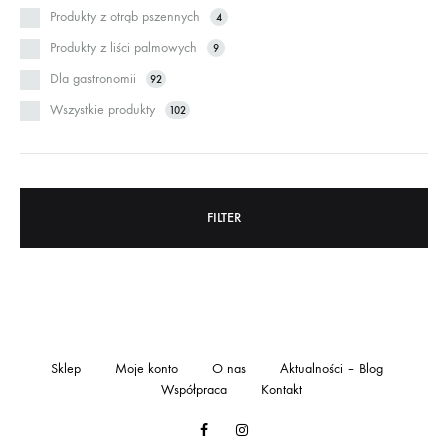
Produkty z otrąb pszennych
4
Produkty z liści palmowych
9
Dla gastronomii
92
Wszystkie produkty
102
FILTER
Sklep
Moje konto
O nas
Aktualności – Blog
Współpraca
Kontakt
Facebook
Instagram