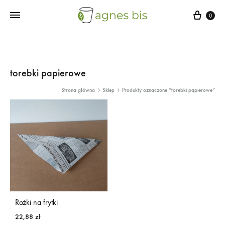
Cart
0
torebki papierowe
Strona główna
Sklep
Produkty oznaczone “torebki papierowe”
Rożki na frytki
22,88
zł