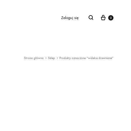
Cart
Zaloguj się
0
Strona główna
Sklep
Produkty oznaczone “widelce drewniane”