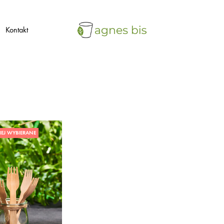
Kontakt
agnes
ekologiczne
bis
opakowania
jednorazowe
IEJ WYBIERANE