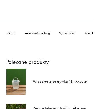
O nas
Aktualności – Blog
Współpraca
Kontakt
Polecane produkty
Wiaderko z pokrywką 1L
190,00
zł
Zestaw talerzy z trzciny cukrowej