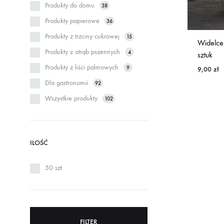
Produkty do domu
38
Produkty papierowe
36
Produkty z trzciny cukrowej
15
Widelce
Produkty z otrąb pszennych
4
sztuk
Produkty z liści palmowych
9
9,00
zł
Dla gastronomii
92
Wszystkie produkty
102
ILOŚĆ
50 szt
FILTER