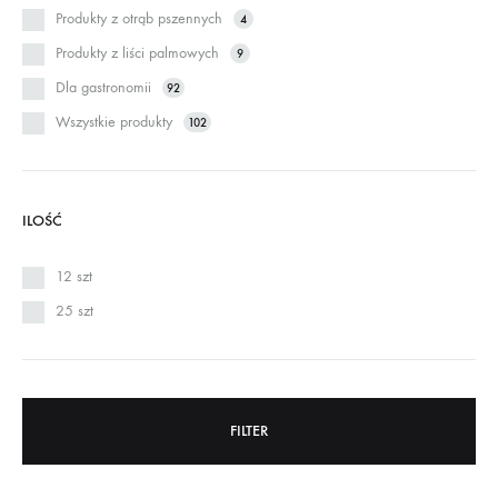
Produkty z otrąb pszennych
4
Produkty z liści palmowych
9
Dla gastronomii
92
Wszystkie produkty
102
ILOŚĆ
12 szt
25 szt
FILTER