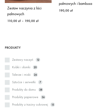
palmowych i bambusa
Zestaw naczynia z liści
190,00
zł
palmowych
Zakres
110,00
zł
–
190,00
zł
cen:
od
110,00 zł
do
190,00 zł
PRODUKTY
Zestawy naczyń
12
Kubki i słomki
20
Talerze i miski
26
Sztućce i serwetki
7
Produkty do domu
38
Produkty papierowe
36
Produkty z trzciny cukrowej
15