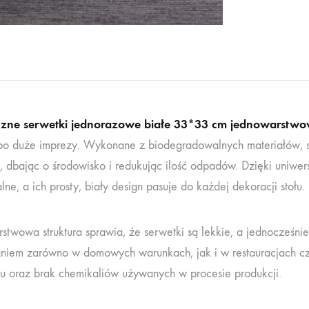
czne serwetki jednorazowe białe 33*33 cm jednowarstw
po duże imprezy. Wykonane z biodegradowalnych materiałów, s
, dbając o środowisko i redukując ilość odpadów. Dzięki uniwe
lne, a ich prosty, biały design pasuje do każdej dekoracji stołu.
stwowa struktura sprawia, że serwetki są lekkie, a jednocześni
niem zarówno w domowych warunkach, jak i w restauracjach czy
gu oraz brak chemikaliów używanych w procesie produkcji.