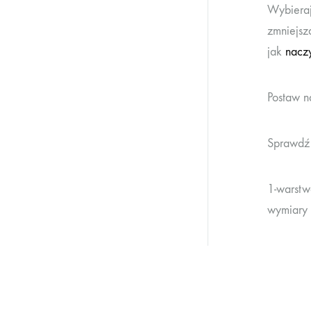
Wybieraj
zmniejsz
jak
naczy
Postaw n
Sprawdź 
1-warst
wymiary