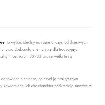
owe
to wybór, idealny na różne okazje, od domowych
tanowią doskonałą alternatywę dla tradycyjnych
rsalnym rozmiarom 33×33 cm, serwetki te są
e odpowiednio chłonne, co czyni je praktycznym
 kawiarniach. Ich eko-charakter podkreślają surowce z