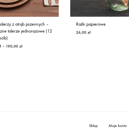
alerzy z otrąb pszennych –
Rożki papierowe
czne talerze jednorazowe (12
26,00
zł
osób)
Zakres
ł
–
190,00
zł
cen:
od
110,00 zł
do
190,00 zł
Sklep
Moje konto