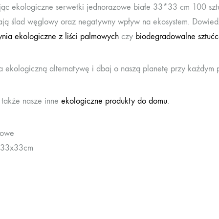
ąc ekologiczne serwetki jednorazowe białe 33*33 cm 100 sztu
ają ślad węglowy oraz negatywny wpływ na ekosystem. Dowiedz 
nia ekologiczne z liści palmowych
czy
biodegradowalne sztuć
a ekologiczną alternatywę i dbaj o naszą planetę przy każdym p
także nasze inne
ekologiczne produkty do domu
.
wowe
 33x33cm