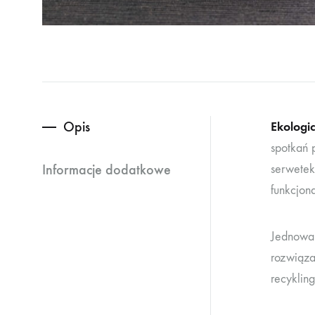
Opis
Ekologi
spotkań 
Informacje dodatkowe
serwetek
funkcjona
Jednowar
rozwiąza
recyklin