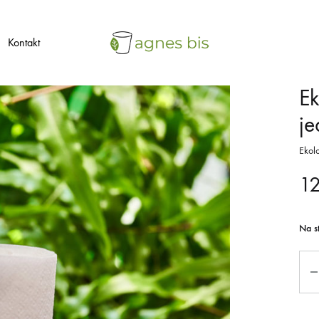
Kontakt
agnes
ekologiczne
Ek
bis
opakowania
j
jednorazowe
Ekol
1
Na s
Qua