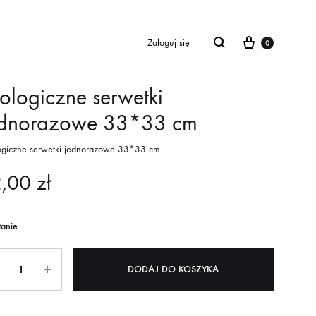
Cart
Zaloguj się
0
ologiczne serwetki
ednorazowe 33*33 cm
ogiczne serwetki jednorazowe 33*33 cm
2,00
zł
tanie
ntity
DODAJ DO KOSZYKA