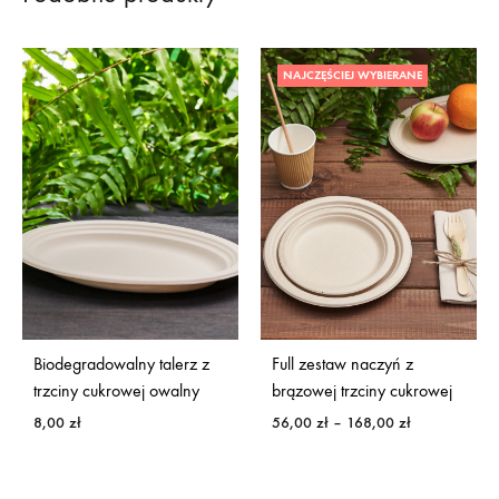
NAJCZĘŚCIEJ WYBIERANE
Biodegradowalny talerz z
Full zestaw naczyń z
trzciny cukrowej owalny
brązowej trzciny cukrowej
Zakres
8,00
zł
56,00
zł
–
168,00
zł
cen:
od
56,00 zł