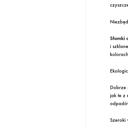
czyszcz
Niezbęd
Słomki 
i szklan
kolorac
Ekologi
Dobrze 
jak te z
odpadó
Szeroki