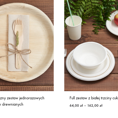
czny zestaw jednorazowych
Full zestaw z białej trzciny cu
w drewnianych
Zakres
64,00
zł
–
162,00
zł
cen:
od