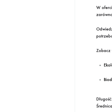
W oferc
zarówno
Odwiedź
potrzeb
Zobacz 
Ekol
Biod
Długość
Średnic