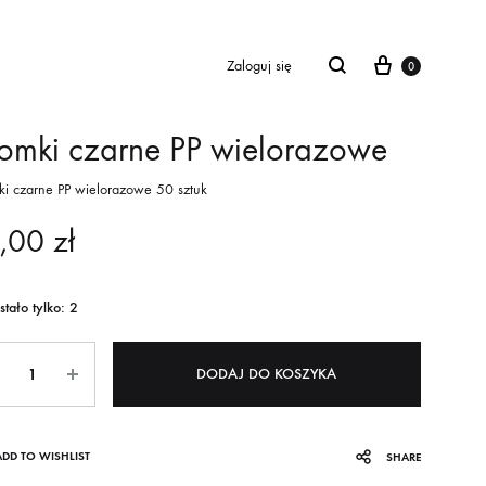
Cart
Zaloguj się
0
omki czarne PP wielorazowe
ki czarne PP wielorazowe 50 sztuk
1,00
zł
tało tylko: 2
ntity
DODAJ DO KOSZYKA
ADD TO WISHLIST
SHARE