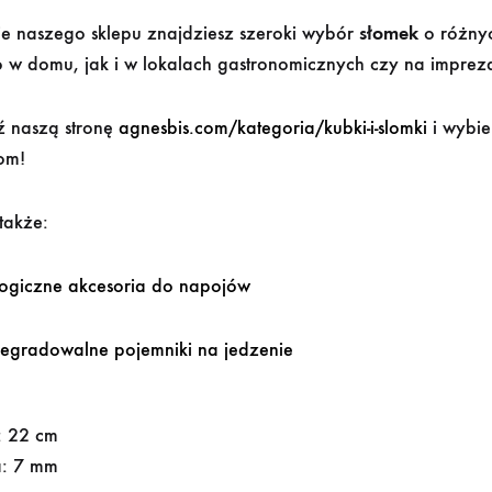
ie naszego sklepu znajdziesz szeroki wybór
słomek
o różnyc
 w domu, jak i w lokalach gastronomicznych czy na imprez
 naszą stronę
agnesbis.com/kategoria/kubki-i-slomki
i wybi
om!
także:
ogiczne akcesoria do napojów
egradowalne pojemniki na jedzenie
: 22 cm
a: 7 mm