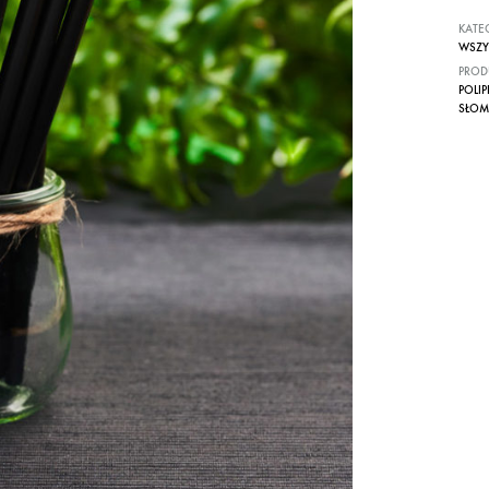
KATE
WSZY
PROD
POLI
SŁOM