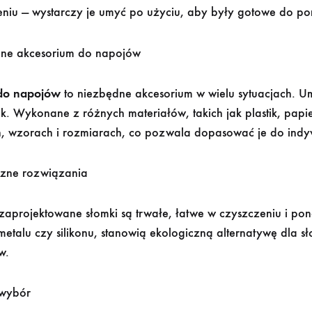
eniu — wystarczy je umyć po użyciu, aby były gotowe do p
ne akcesorium do napojów
do napojów
to niezbędne akcesorium w wielu sytuacjach.
ek. Wykonane z różnych materiałów, takich jak plastik, papi
h, wzorach i rozmiarach, co pozwala dopasować je do indyw
czne rozwiązania
zaprojektowane słomki są trwałe, łatwe w czyszczeniu i p
 metalu czy silikonu, stanowią ekologiczną alternatywę dl
w.
 wybór