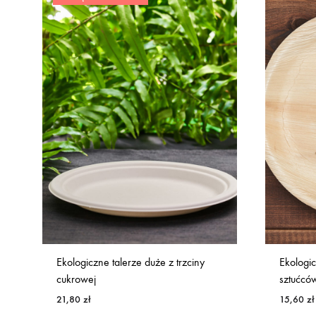
Ekologiczne talerze duże z trzciny
Ekologi
cukrowej
sztućcó
21,80
zł
15,60
zł