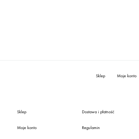
64,00 zł
do
162,00 zł
Sklep
Moje konto
Sklep
Dostawa i płatność
Moje konto
Regulamin