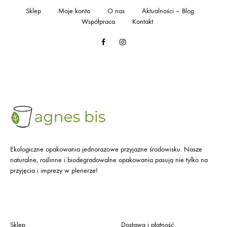
Sklep
Moje konto
O nas
Aktualności – Blog
Współpraca
Kontakt
Facebook
Instagram
Ekologiczne opakowania jednorazowe przyjazne środowisku. Nasze
naturalne, roślinne i biodegradowalne opakowania pasują nie tylko na
przyjęcia i imprezy w plenerze!
Sklep
Dostawa i płatność