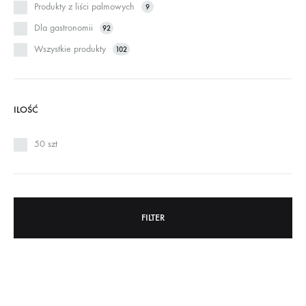
Produkty z liści palmowych
9
Dla gastronomii
92
Wszystkie produkty
102
ILOŚĆ
50 szt
FILTER