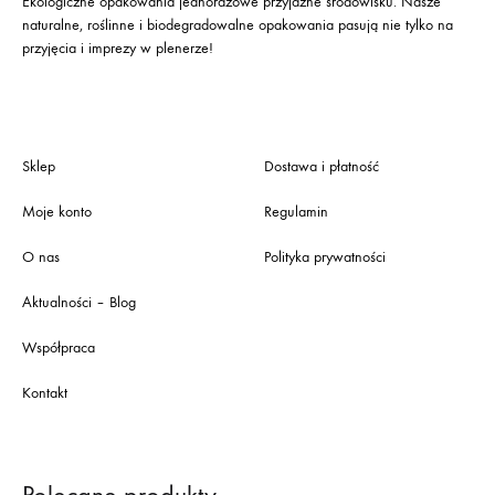
Ekologiczne opakowania jednorazowe przyjazne środowisku. Nasze
naturalne, roślinne i biodegradowalne opakowania pasują nie tylko na
przyjęcia i imprezy w plenerze!
Sklep
Dostawa i płatność
Moje konto
Regulamin
O nas
Polityka prywatności
Aktualności – Blog
Współpraca
Kontakt
Polecane produkty