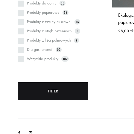
Produkty do domu
38
Produkty papierowe
36
Ekologi
Produkty z trzciny cukrowej
papiero
15
Produkty z otrąb pszennych
28,00
zł
4
Produkty z liści palmowych
9
Dla gastronomii
92
Wszystkie produkty
102
FILTER
Facebook
Instagram