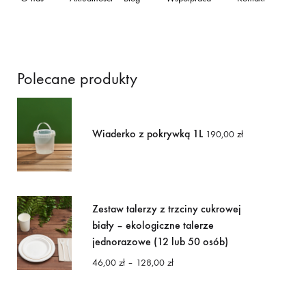
Polecane produkty
Wiaderko z pokrywką 1L
190,00
zł
Zestaw talerzy z trzciny cukrowej
biały – ekologiczne talerze
jednorazowe (12 lub 50 osób)
Zakres
46,00
zł
–
128,00
zł
cen:
od
46,00 zł