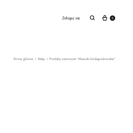
Cart
Zaloguj się
0
Strona główna
Sklep
Produkty oznaczone “Miseczki biodegradowalne”