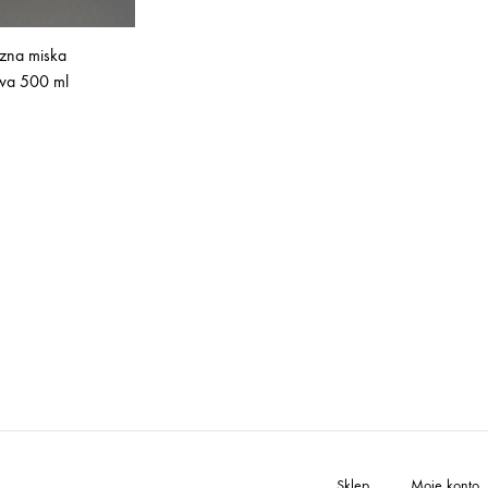
czna miska
wa 500 ml
Sklep
Moje konto