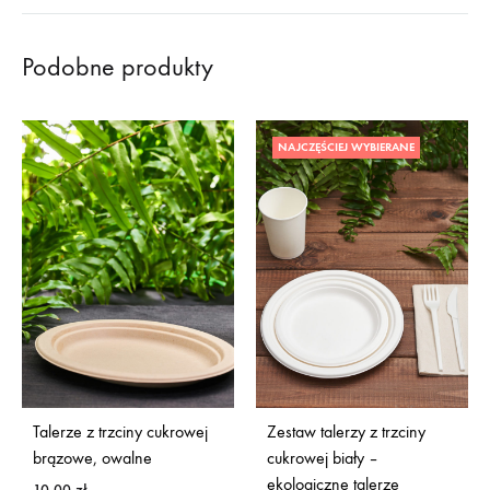
Podobne produkty
NAJCZĘŚCIEJ WYBIERANE
Talerze z trzciny cukrowej
Zestaw talerzy z trzciny
brązowe, owalne
cukrowej biały –
ekologiczne talerze
10,00
zł