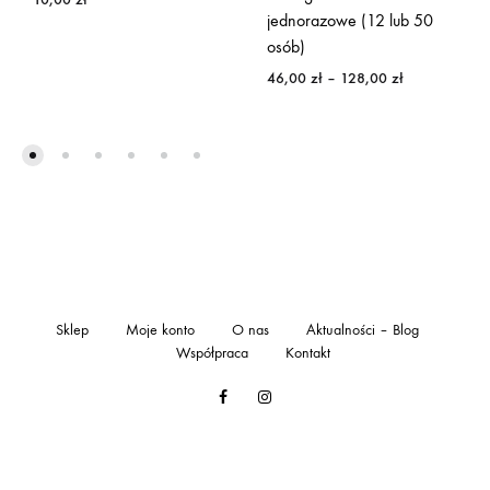
jednorazowe (12 lub 50
osób)
Zakres
46,00
zł
–
128,00
zł
cen:
od
46,00 zł
do
128,00 zł
Sklep
Moje konto
O nas
Aktualności – Blog
Współpraca
Kontakt
Facebook
Instagram