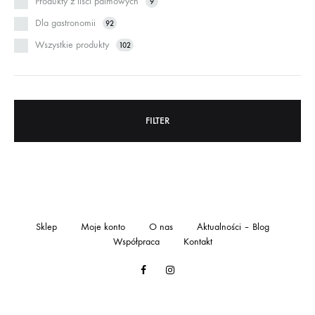
Produkty z liści palmowych
9
Dla gastronomii
92
Wszystkie produkty
102
FILTER
Sklep
Moje konto
O nas
Aktualności – Blog
Współpraca
Kontakt
Facebook
Instagram