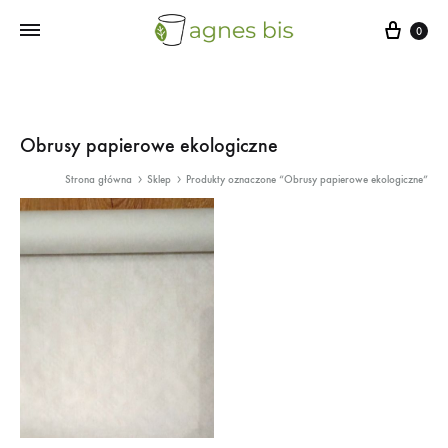
Cart
0
Obrusy papierowe ekologiczne
Strona główna
Sklep
Produkty oznaczone “Obrusy papierowe ekologiczne”