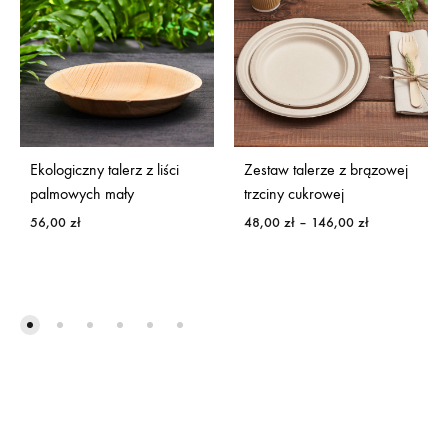
Ekologiczny talerz z liści
Zestaw talerze z brązowej
palmowych mały
trzciny cukrowej
Zakres
56,00
zł
48,00
zł
–
146,00
zł
cen:
od
48,00 zł
do
146,00 zł