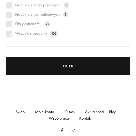
Produkty z otrąb pszennych
4
Produkty z liści palmowych
9
Dla gastronomii
92
Wszystkie produkty
102
FILTER
Sklep
Moje konto
O nas
Aktualności – Blog
Współpraca
Kontakt
Facebook
Instagram