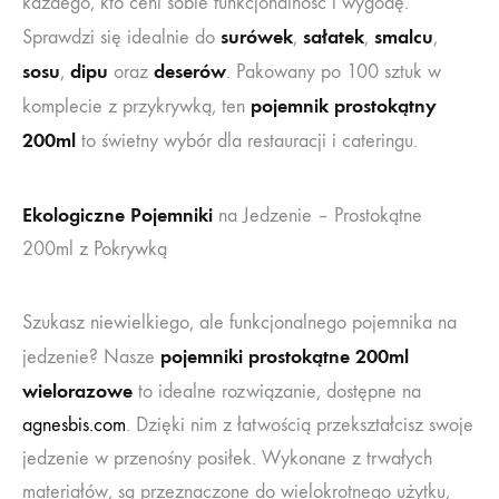
każdego, kto ceni sobie funkcjonalność i wygodę.
surówek
sałatek
smalcu
Sprawdzi się idealnie do
,
,
,
sosu
dipu
deserów
,
oraz
. Pakowany po 100 sztuk w
pojemnik prostokątny
komplecie z przykrywką, ten
200ml
to świetny wybór dla restauracji i cateringu.
Ekologiczne Pojemniki
na Jedzenie – Prostokątne
200ml z Pokrywką
Szukasz niewielkiego, ale funkcjonalnego pojemnika na
pojemniki prostokątne 200ml
jedzenie? Nasze
wielorazowe
to idealne rozwiązanie, dostępne na
agnesbis.com
. Dzięki nim z łatwością przekształcisz swoje
jedzenie w przenośny posiłek. Wykonane z trwałych
materiałów, są przeznaczone do wielokrotnego użytku,