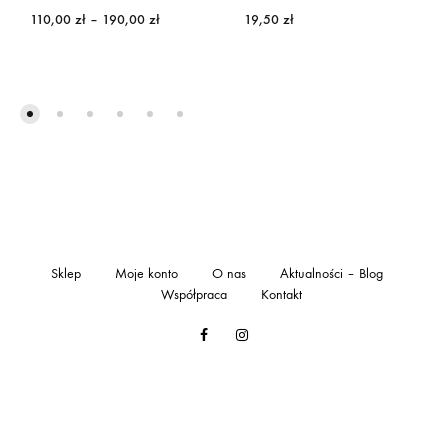
Zakres
110,00
zł
–
190,00
zł
19,50
zł
cen:
od
110,00 zł
do
190,00 zł
Sklep
Moje konto
O nas
Aktualności – Blog
Współpraca
Kontakt
Facebook
Instagram