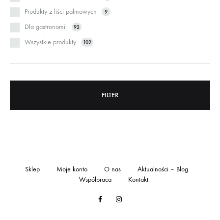
Produkty z liści palmowych
9
Dla gastronomii
92
Wszystkie produkty
102
FILTER
Sklep
Moje konto
O nas
Aktualności – Blog
Współpraca
Kontakt
Facebook
Instagram