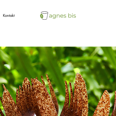
Kontakt
agnes
ekologiczne
bis
opakowania
jednorazowe