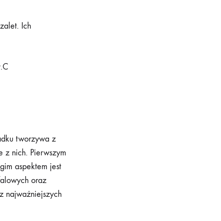
alet. Ich
t.C
adku tworzywa z
e z nich. Pierwszym
ugim aspektem jest
falowych oraz
 z najważniejszych