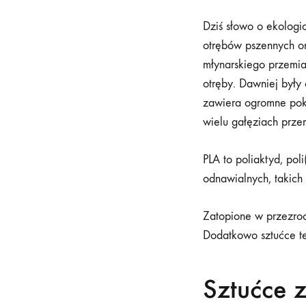
Sztuć
Dziś słowo o ekologic
otrębów pszennych or
młynarskiego przemiał
z
otręby. Dawniej były
zawiera ogromne pok
otrę
wielu gałęziach prze
PLA to poliaktyd, po
pszen
odnawialnych, takich
Zatopione w przezrocz
29
Dodatkowo sztućce te
CZERWCA
2022
Sztućce z