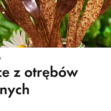
E
ce z otrębów
nych