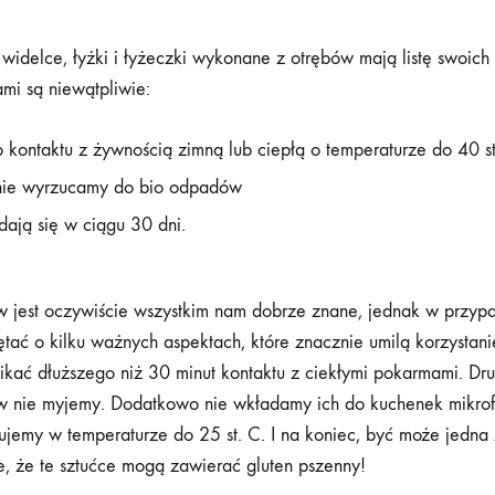
widelce, łyżki i łyżeczki wykonane z otrębów mają listę swoich z
mi są niewątpliwie:
 kontaktu z żywnością zimną lub ciepłą o temperaturze do 40 s
jnie wyrzucamy do bio odpadów
dają się w ciągu 30 dni.
w jest oczywiście wszystkim nam dobrze znane, jednak w przyp
tać o kilku ważnych aspektach, które znacznie umilą korzystani
unikać dłuższego niż 30 minut kontaktu z ciekłymi pokarmami. Dr
ów nie myjemy. Dodatkowo nie wkładamy ich do kuchenek mikro
ujemy w temperaturze do 25 st. C. I na koniec, być może jedna
ie, że te sztućce mogą zawierać gluten pszenny!