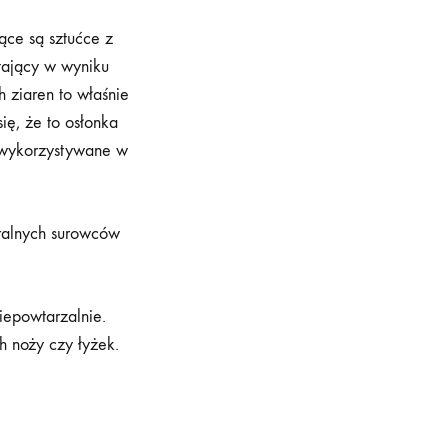
ące są sztućce z
tający w wyniku
h ziaren to właśnie
ię, że to osłonka
 wykorzystywane w
uralnych surowców
iepowtarzalnie.
h noży czy łyżek.