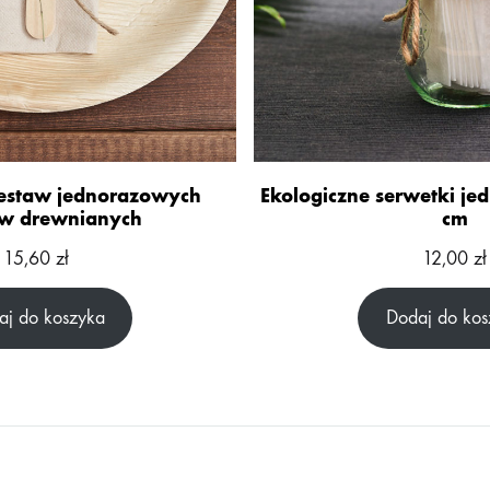
zestaw jednorazowych
Ekologiczne serwetki j
ów drewnianych
cm
15,60
zł
12,00
zł
aj do koszyka
Dodaj do kos