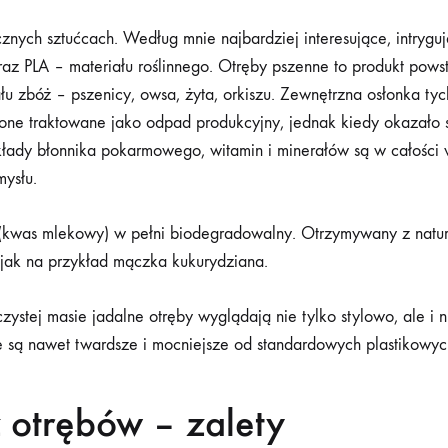
ce
znych sztućcach. Według mnie najbardziej interesujące, intryguj
az PLA – materiału roślinnego. Otręby pszenne to produkt pows
u zbóż – pszenicy, owsa, żyta, orkiszu. Zewnętrzna osłonka tyc
 one traktowane jako odpad produkcyjny, jednak kiedy okazało s
łady błonnika pokarmowego, witamin i minerałów są w całości
bów
mysłu.
li(kwas mlekowy) w pełni biodegradowalny. Otrzymywany z nat
nych
 jak na przykład mączka kukurydziana.
ystej masie jadalne otręby wyglądają nie tylko stylowo, ale i n
 są nawet twardsze i mocniejsze od standardowych plastikowyc
 otrębów – zalety