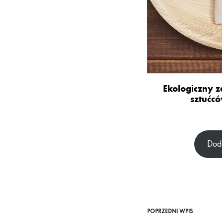
Ekologiczny 
sztućc
Dod
POPRZEDNI WPIS