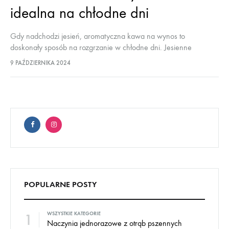
idealna na chłodne dni
Gdy nadchodzi jesień, aromatyczna kawa na wynos to
doskonały sposób na rozgrzanie w chłodne dni. Jesienne
przyprawy i ciepłe napoje idealnie komponują się z sezonem, a
9 PAŹDZIERNIKA 2024
papierowe kubki na kawę…
POPULARNE POSTY
1
WSZYSTKIE KATEGORIE
Naczynia jednorazowe z otrąb pszennych